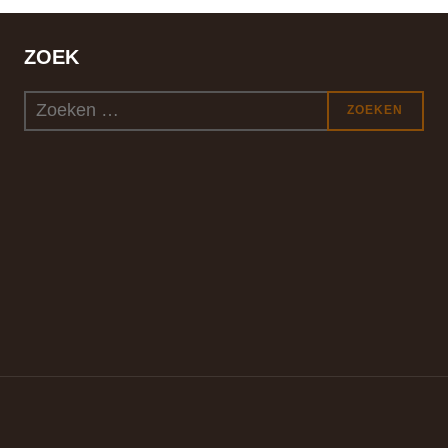
ZOEK
Zoek
ZOEKEN
naar: