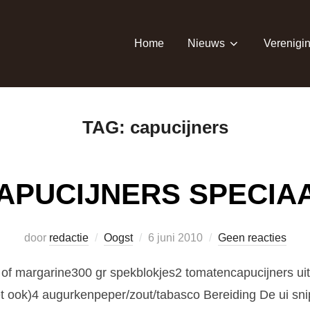
Home
Nieuws
Verenigi
TAG:
capucijners
APUCIJNERS SPECIA
Geplaatst
door
redactie
Oogst
6 juni 2010
Geen reacties
op
r of margarine300 gr spekblokjes2 tomatencapucijners ui
het ook)4 augurkenpeper/zout/tabasco Bereiding De ui sni