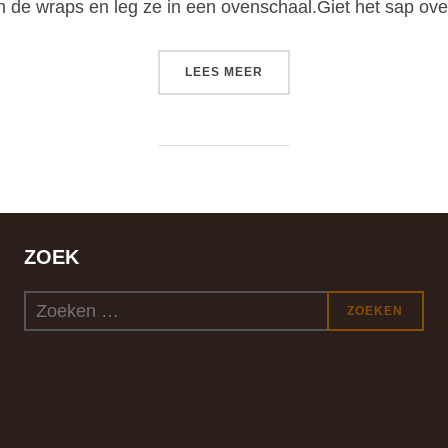
in de wraps en leg ze in een ovenschaal.Giet het sap ov
“WRAPS MET CAPUCIJNER
LEES MEER
ZOEK
Zoek
ZOEKEN
naar: