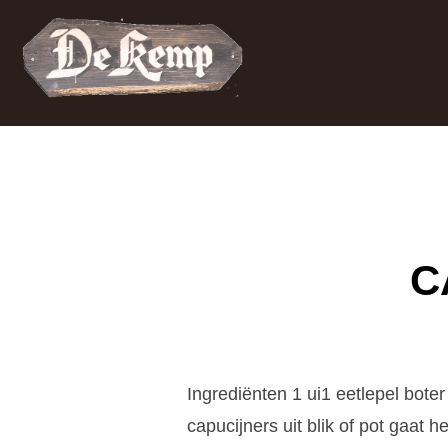
Ga
naar
de
inhoud
C
Ingrediënten 1 ui1 eetlepel bote
capucijners uit blik of pot gaat 