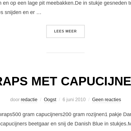
n en op een lage pit meebakken.De in stukje gesneden 
s snijden en er …
“CAPUCIJNERS SPECIAAL”
LEES MEER
APS MET CAPUCIJN
Geplaatst
door
redactie
Oogst
6 juni 2010
Geen reacties
op
 wraps500 gram capucijners200 gram rozijnen1 pakje Da
capucijners beetgaar en snij de Danish Blue in stukjes