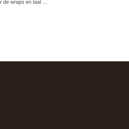
er de wraps en laat …
S”