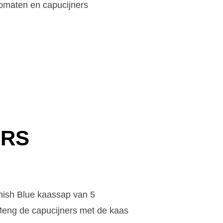
tomaten en capucijners
ERS
nish Blue kaassap van 5
.Meng de capucijners met de kaas