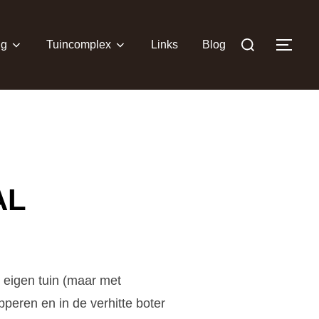
Zoek
ng
Tuincomplex
Links
Blog
TOG
naar:
AL
t eigen tuin (maar met
pperen en in de verhitte boter