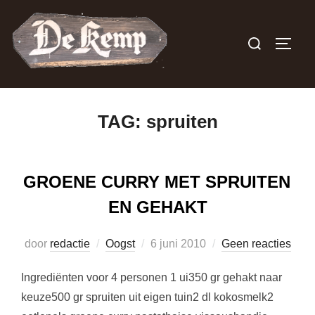
Ga
naar
Zoek
TOGGL
de
naar:
inhoud
TAG:
spruiten
GROENE CURRY MET SPRUITEN
EN GEHAKT
Geplaatst
door
redactie
Oogst
6 juni 2010
Geen reacties
op
Ingrediënten voor 4 personen 1 ui350 gr gehakt naar
keuze500 gr spruiten uit eigen tuin2 dl kokosmelk2