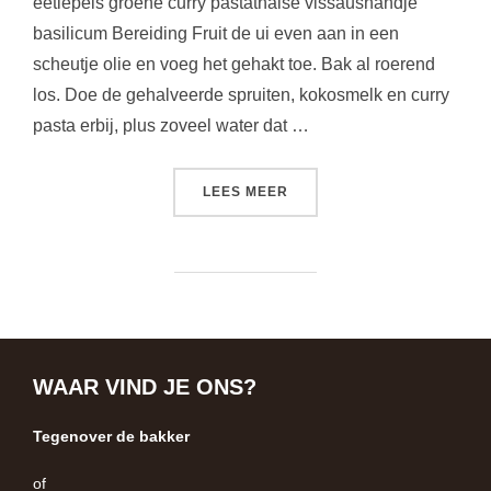
eetlepels groene curry pastathaise vissaushandje
basilicum Bereiding Fruit de ui even aan in een
scheutje olie en voeg het gehakt toe. Bak al roerend
los. Doe de gehalveerde spruiten, kokosmelk en curry
pasta erbij, plus zoveel water dat …
“GROENE CURRY MET SPR
LEES MEER
WAAR VIND JE ONS?
Tegenover de bakker
of