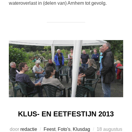
wateroverlast in (delen van) Arnhem tot gevolg.
KLUS- EN EETFESTIJN 2013
Geplaatst
door
redactie
Feest
,
Foto's
,
Klusdag
18 augustus