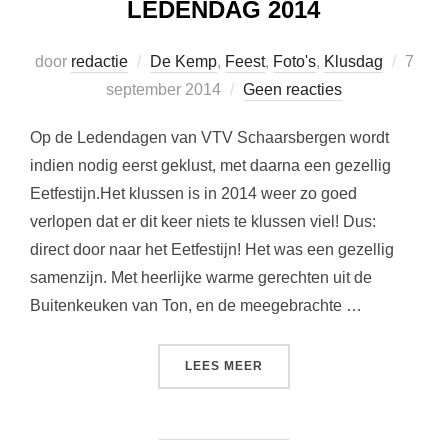
LEDENDAG 2014
Gepla
door
redactie
De Kemp
,
Feest
,
Foto's
,
Klusdag
7
op
september 2014
Geen reacties
Op de Ledendagen van VTV Schaarsbergen wordt
indien nodig eerst geklust, met daarna een gezellig
Eetfestijn.Het klussen is in 2014 weer zo goed
verlopen dat er dit keer niets te klussen viel! Dus:
direct door naar het Eetfestijn! Het was een gezellig
samenzijn. Met heerlijke warme gerechten uit de
Buitenkeuken van Ton, en de meegebrachte …
“LEDENDAG 2014”
LEES MEER