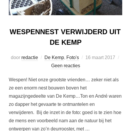
WESPENNEST VERWIJDERD UIT
DE KEMP
Geplaatst
door
redactie
De Kemp
,
Foto's
16 maart 2017
op
Geen reacties
Wespen! Niet onze grootste vrienden… zeker niet als
ze een enorm nest bouwen boven het
magazijngedeelte van De Kemp…Ton en André waren
zo dapper het gevaarte te ontmantelen en
verwijderen. Bij de inzet in de foto: goed is te zien hoe
de mens een voorbeeld nam aan de natuur bij het
ontwerpen van zo’n deurrooster, met …