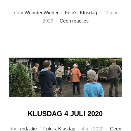
Geplaatst
door
WoordenWieder
Foto's
,
Klusdag
11 juni
op
2023
Geen reacties
KLUSDAG 4 JULI 2020
Geplaatst
door
redactie
Foto's
,
Klusdag
4 juli 2020
Geen