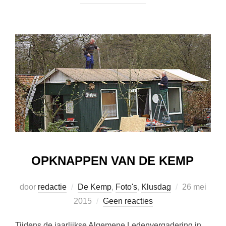
OPKNAPPEN VAN DE KEMP
Geplaatst
door
redactie
De Kemp
,
Foto's
,
Klusdag
26 mei
op
2015
Geen reacties
Tijdens de jaarlijkse Algemene Ledenvergadering in