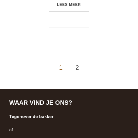
“OPEN DAG 2012”
LEES MEER
BERICHTEN
1
2
PAGINERING
WAAR VIND JE ONS?
Tegenover de bakker
of