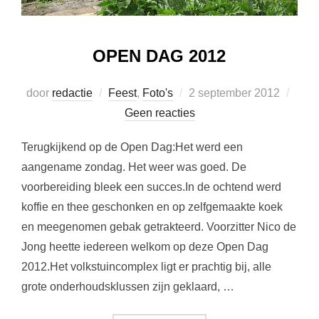
OPEN DAG 2012
Geplaatst
door
redactie
Feest
,
Foto's
2 september 2012
op
Geen reacties
Terugkijkend op de Open Dag:Het werd een
aangename zondag. Het weer was goed. De
voorbereiding bleek een succes.In de ochtend werd
koffie en thee geschonken en op zelfgemaakte koek
en meegenomen gebak getrakteerd. Voorzitter Nico de
Jong heette iedereen welkom op deze Open Dag
2012.Het volkstuincomplex ligt er prachtig bij, alle
grote onderhoudsklussen zijn geklaard, …