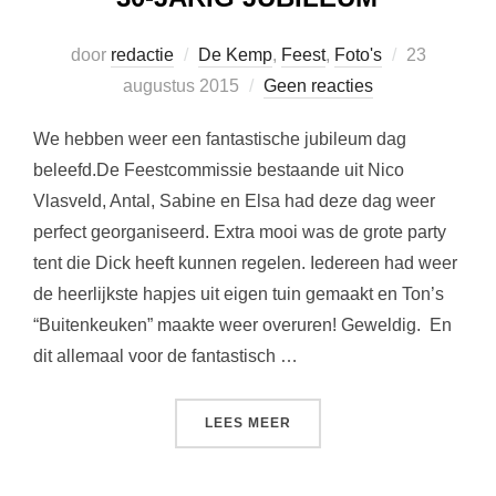
Geplaatst
door
redactie
De Kemp
,
Feest
,
Foto's
23
op
augustus 2015
Geen reacties
We hebben weer een fantastische jubileum dag
beleefd.De Feestcommissie bestaande uit Nico
Vlasveld, Antal, Sabine en Elsa had deze dag weer
perfect georganiseerd. Extra mooi was de grote party
tent die Dick heeft kunnen regelen. Iedereen had weer
de heerlijkste hapjes uit eigen tuin gemaakt en Ton’s
“Buitenkeuken” maakte weer overuren! Geweldig. En
dit allemaal voor de fantastisch …
“30-JARIG JUBILEUM”
LEES MEER