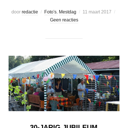
Geplaatst
door
redactie
Foto's
,
Mestdag
11 maart 2017
op
Geen reacties
30-JARIG JUBILEUM