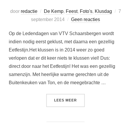
Gepla
door
redactie
De Kemp
,
Feest
,
Foto's
,
Klusdag
7
op
september 2014
Geen reacties
Op de Ledendagen van VTV Schaarsbergen wordt
indien nodig eerst geklust, met daarna een gezellig
Eetfestijn.Het klussen is in 2014 weer zo goed
verlopen dat er dit keer niets te klussen viel! Dus:
direct door naar het Eetfestijn! Het was een gezellig
samenzijn. Met heerlijke warme gerechten uit de
Buitenkeuken van Ton, en de meegebrachte …
“LEDENDAG 2014”
LEES MEER