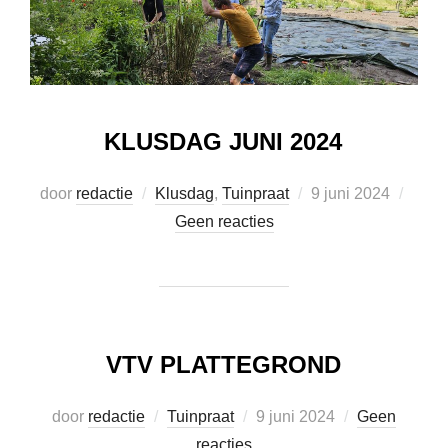
KLUSDAG JUNI 2024
Geplaatst
door
redactie
Klusdag
,
Tuinpraat
9 juni 2024
op
Geen reacties
VTV PLATTEGROND
Geplaatst
door
redactie
Tuinpraat
9 juni 2024
Geen
op
reacties