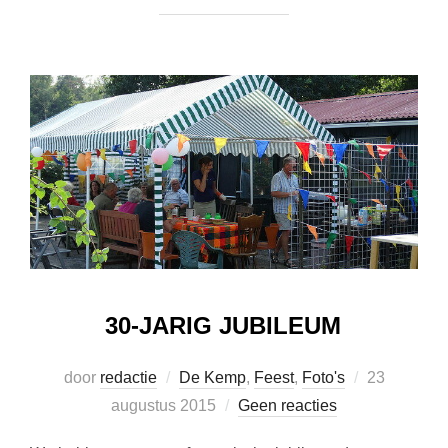
30-JARIG JUBILEUM
Geplaatst
door
redactie
De Kemp
,
Feest
,
Foto's
23
op
augustus 2015
Geen reacties