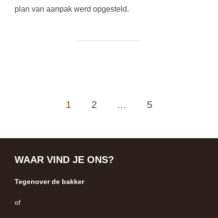
plan van aanpak werd opgesteld.
BERICHTEN
1
2
…
5
PAGINERING
WAAR VIND JE ONS?
Tegenover de bakker
of