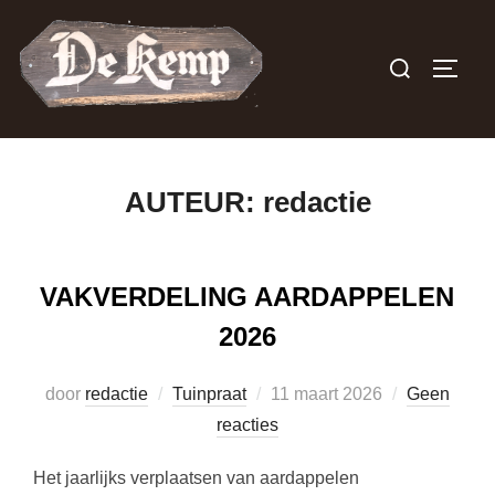
Ga
naar
Zoek
TOGGL
de
naar:
inhoud
AUTEUR:
redactie
VAKVERDELING AARDAPPELEN
2026
Geplaatst
door
redactie
Tuinpraat
11 maart 2026
Geen
op
reacties
Het jaarlijks verplaatsen van aardappelen