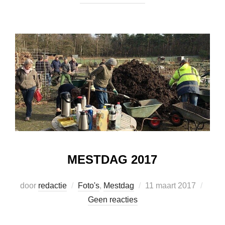
MESTDAG 2017
Geplaatst
door
redactie
Foto's
,
Mestdag
11 maart 2017
op
Geen reacties