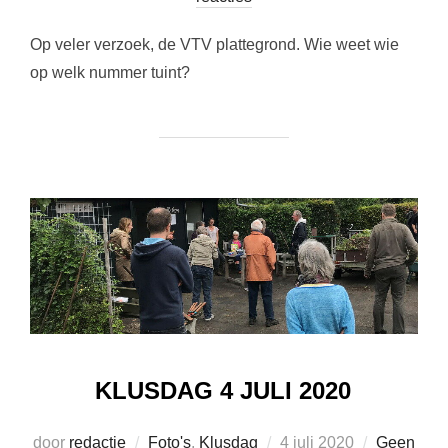
Op veler verzoek, de VTV plattegrond. Wie weet wie
op welk nummer tuint?
KLUSDAG 4 JULI 2020
Geplaatst
door
redactie
Foto's
,
Klusdag
4 juli 2020
Geen