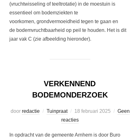
(vruchtwisseling of teeltrotatie) in de moestuin is
essentieel om bodemziekten te
voorkomen, grondvermoeidheid tegen te gaan en
de bodemvruchtbaarheid op peil te houden. Het is dit
jaar vak C (zie afbeelding hieronder).
VERKENNEND
BODEMONDERZOEK
Geplaatst
door
redactie
Tuinpraat
18 februari 2025
Geen
op
reacties
In opdracht van de gemeente Arnhem is door Buro