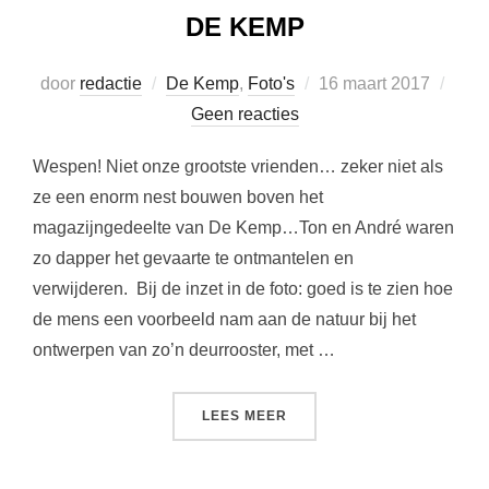
DE KEMP
Geplaatst
door
redactie
De Kemp
,
Foto's
16 maart 2017
op
Geen reacties
Wespen! Niet onze grootste vrienden… zeker niet als
ze een enorm nest bouwen boven het
magazijngedeelte van De Kemp…Ton en André waren
zo dapper het gevaarte te ontmantelen en
verwijderen. Bij de inzet in de foto: goed is te zien hoe
de mens een voorbeeld nam aan de natuur bij het
ontwerpen van zo’n deurrooster, met …
“WESPENNEST VERWIJDERD
LEES MEER