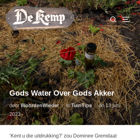
Ga
naar
Zoek
TOGGL
de
naar:
inhoud
Gods Water Over Gods Akker
Geplaatst
door
WoordenWieder
in
TuinTips
on
13 juni
op
2023
‘Kent u die uitdrukking?’ zou Dominee Gremdaat