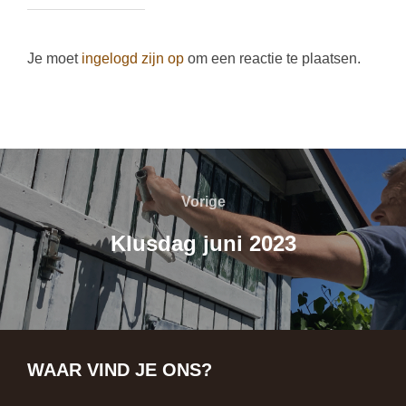
Je moet
ingelogd zijn op
om een reactie te plaatsen.
BERICHT
NAVIGATIE
Vorige
Vorige
Klusdag juni 2023
WAAR VIND JE ONS?