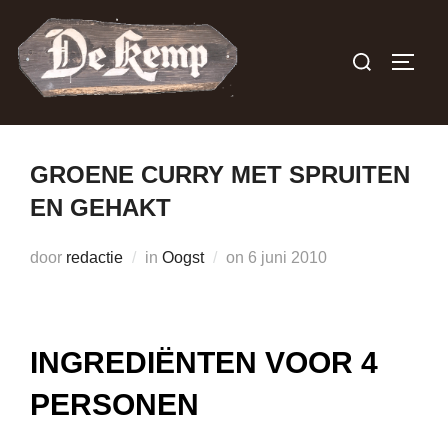
Ga
naar
Zoek
TOGGL
de
naar:
inhoud
GROENE CURRY MET SPRUITEN
EN GEHAKT
Geplaatst
door
redactie
in
Oogst
on
6 juni 2010
op
INGREDIËNTEN VOOR 4
PERSONEN