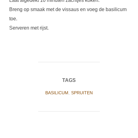
Laat afgedekt 10 minuten zachtjes koken.
Breng op smaak met de vissaus en voeg de basilicum
toe.
Serveren met rijst.
TAGS
BASILICUM
,
SPRUITEN
BERICHTAUTEUR