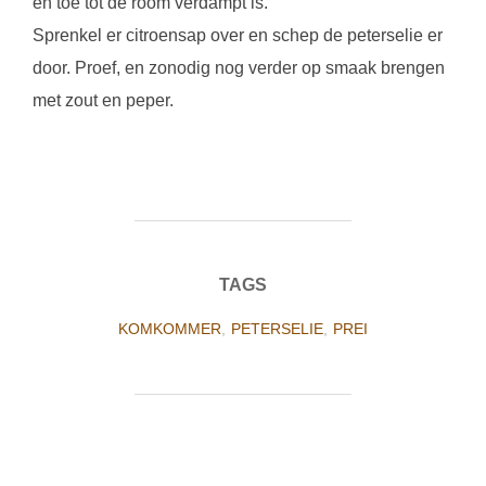
en toe tot de room verdampt is.
Sprenkel er citroensap over en schep de peterselie er
door. Proef, en zonodig nog verder op smaak brengen
met zout en peper.
TAGS
KOMKOMMER
,
PETERSELIE
,
PREI
BERICHTAUTEUR