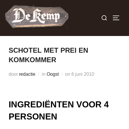
Ga
naar
Zoek
TOGGL
de
naar:
inhoud
SCHOTEL MET PREI EN
KOMKOMMER
Geplaatst
door
redactie
in
Oogst
on
6 juni 2010
op
INGREDIËNTEN VOOR 4
PERSONEN