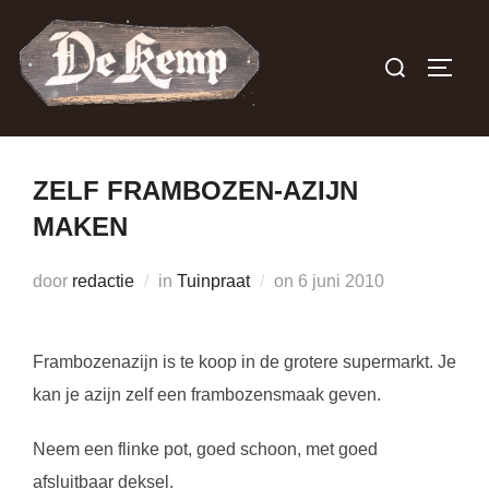
Ga
naar
Zoek
TOGGL
de
naar:
inhoud
ZELF FRAMBOZEN-AZIJN
MAKEN
Geplaatst
door
redactie
in
Tuinpraat
on
6 juni 2010
op
Frambozenazijn is te koop in de grotere supermarkt. Je
kan je azijn zelf een frambozensmaak geven.
Neem een flinke pot, goed schoon, met goed
afsluitbaar deksel.