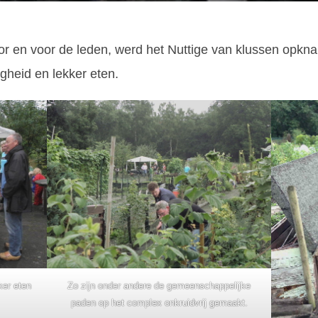
r en voor de leden, werd het Nuttige van klussen opkn
heid en lekker eten.
ker eten
Zo zijn onder andere de gemeenschappelijke
paden op het complex onkruidvrij gemaakt.