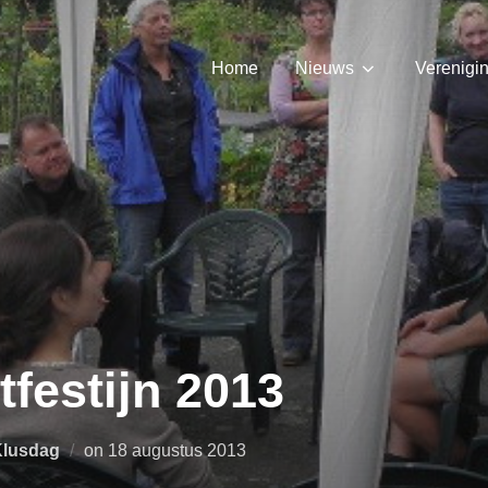
Home
Nieuws
Verenigi
tfestijn 2013
Geplaatst
Klusdag
on
18 augustus 2013
op