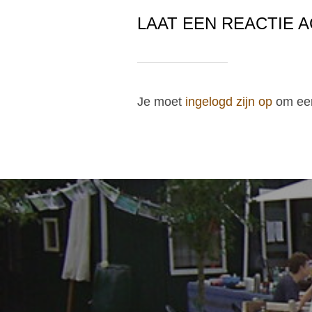
LAAT EEN REACTIE 
Je moet
ingelogd zijn op
om een
BERICHT
NAVIGATIE