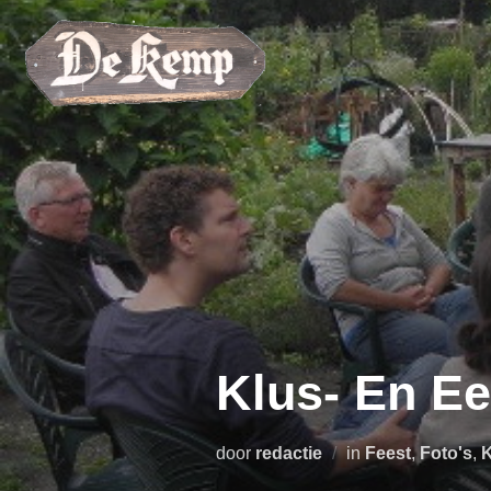
Ga
naar
de
inhoud
Klus- En Ee
door
redactie
in
Feest
,
Foto's
,