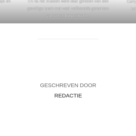
apt en
En na het klussen werd daar genoten van een
Comp
gezellige lunch met veel zelfbereide gerechten
tu
van verse tuinproducten.
BERICHTAUTEUR
GESCHREVEN DOOR
REDACTIE