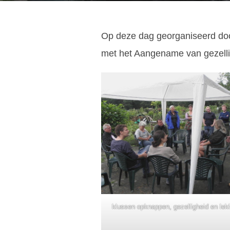
Op deze dag georganiseerd doo
met het Aangename van gezellig
klussen opknappen, gezelligheid en lek