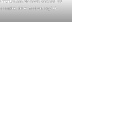
limenten aan alle harde werkers! Het
incomplex ziet er mooi verzorgd uit.