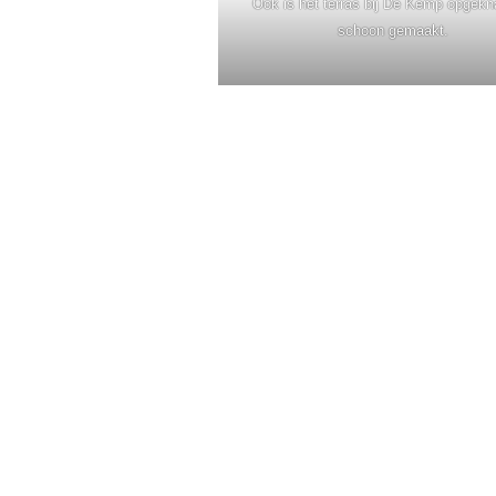
Ook is het terras bij De Kemp opgekn
schoon gemaakt.