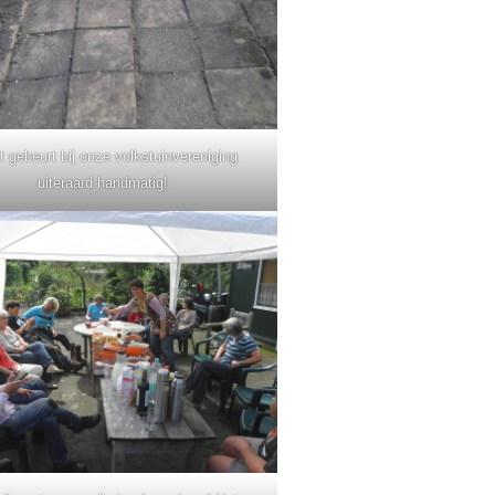
t gebeurt bij onze volkstuinvereniging
uiteraard handmatig!